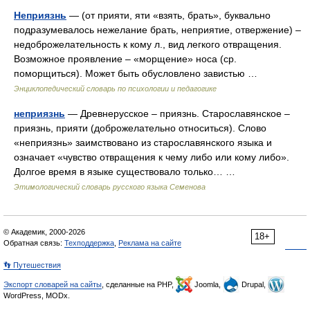
Неприязнь
— (от прияти, яти «взять, брать», буквально
подразумевалось нежелание брать, неприятие, отвержение) –
недоброжелательность к кому л., вид легкого отвращения.
Возможное проявление – «морщение» носа (ср.
поморщиться). Может быть обусловлено завистью …
Энциклопедический словарь по психологии и педагогике
неприязнь
— Древнерусское – приязнь. Старославянское –
приязнь, прияти (доброжелательно относиться). Слово
«неприязнь» заимствовано из старославянского языка и
означает «чувство отвращения к чему либо или кому либо».
Долгое время в языке существовало только… …
Этимологический словарь русского языка Семенова
© Академик, 2000-2026
18+
Обратная связь:
Техподдержка
,
Реклама на сайте
👣 Путешествия
Экспорт словарей на сайты
, сделанные на PHP,
Joomla,
Drupal,
WordPress, MODx.