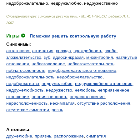
недоброжелательно, недружелюбно, недружественно
Словарь-тезаурус синонимов русской речи. - М:. АСТ-ПРЕСС
.
Бабенко Л. Г.
.
2007
.
Игры ⚽
Поможем решить контрольную работу
Синонимы
:
антагонизм
,
антипатия
,
вражда
,
враждебность
,
злоба
,
зложелательство
,
зуб
,
идиосинкразия
,
мизантропия
,
натянутые
отношения
,
неблаговоление
,
неблагожелательность
,
неблагосклонность
,
недоброжелательное отношение
,
недоброжелательность
,
недоброжелательство
,
недоброхотство
,
недружелюбие
,
недружелюбное отношение
,
недружелюбность
,
недружество
,
нелюбовь
,
неприязненное
отношение
,
неприязненность
,
нерасположение
,
нерасположенность
,
несимпатия
,
отсутствие расположения
,
отсутствие симпатии
,
рознь
Антонимы
:
дружелюбие
,
приязнь
,
расположение
,
симпатия