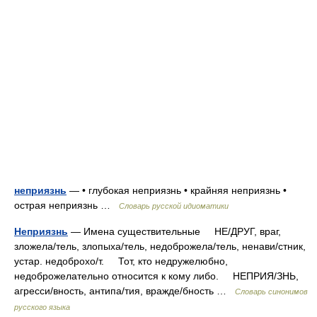
неприязнь
— • глубокая неприязнь • крайняя неприязнь •
острая неприязнь …
Словарь русской идиоматики
Неприязнь
— Имена существительные НЕ/ДРУГ, враг,
зложела/тель, злопыха/тель, недоброжела/тель, ненави/стник,
устар. недоброхо/т. Тот, кто недружелюбно,
недоброжелательно относится к кому либо. НЕПРИЯ/ЗНЬ,
агресси/вность, антипа/тия, вражде/бность …
Словарь синонимов
русского языка