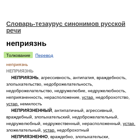
Словарь-тезаурус синонимов русской
речи
неприязнь
Толкование
Перевод
неприязнь
НЕПРИЯЗНЬ
НЕПРИЯЗНЬ
, агрессивность, антипатия, враждебность,
злопыхательство, недоброжелательность,
недоброжелательство, недружелюбие, недружелюбность,
неприязненность, нерасположение,
устар.
недоброхотство,
устар.
немилость
НЕПРИЯЗНЕННЫЙ
, антипатичный, агрессивный,
враждебный, злопыхательский, недоброжелательный,
недружелюбный, недружественный, нерасположенный,
устар.
зложелательный,
устар.
недоброхотный
НЕПРИЯЗНЕННО
, враждебно, злопыхательски,